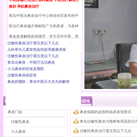
中药排毒疗法治疗各种鼻炎
中医治疗鼻炎疗
效好
孕妇鼻炎治疗
青岛中医治鼻炎诊疗中心将祖传百多年的
中
医治疗鼻炎
偏方奉献给广大的患者，为各种
鼻炎患者解除疾病痛苦，本方百年中医，世
过敏性鼻炎治疗需注意以下几点
代相传
。
【查看全文】
儿科举办儿童发热如何处理健康讲座
过敏性鼻炎治疗需注意以下几点
青岛治鼻炎，中医疗法治鼻炎
小儿鼻炎的症状及预防
过敏性鼻炎的症状
鼻炎的预防，青岛中医吕大夫为你解答
鼻炎治疗专家门诊
健康园地
鼻炎门诊
鼻炎病因的起因和临床表现形式
青岛过敏性鼻炎与海鲜食用及防治
过敏性鼻炎
过敏性鼻炎治疗需注意以下几点
小儿鼻炎